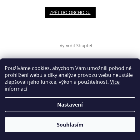
ZPĚT DO OBCHODU
Z
á
Vytvořil Shoptet
p
a
t
Copyright 2026
Šance zvířatům z.s.
. Všechna práva
í
Používáme cookies, abychom Vám umožnili pohodlné
vyhrazena.
prohlížení webu a díky analýze provozu webu neustále
zlepšovali jeho funkce, výkon a použitelnost.
Více
informací
Nastavení
Souhlasím