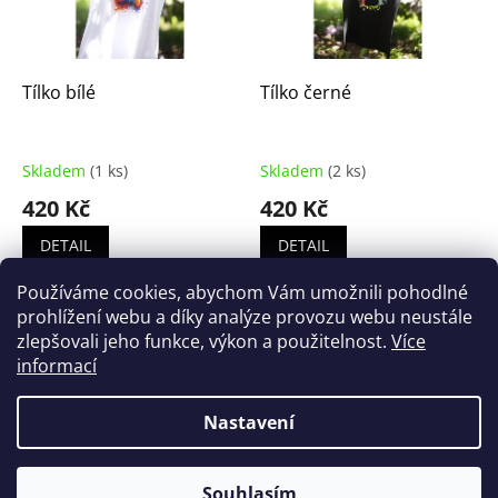
k
p
t
r
ů
o
d
Tílko bílé
Tílko černé
u
k
t
Skladem
(1 ks)
Skladem
(2 ks)
ů
420 Kč
420 Kč
DETAIL
DETAIL
Používáme cookies, abychom Vám umožnili pohodlné
2
položek celkem
O
prohlížení webu a díky analýze provozu webu neustále
v
zlepšovali jeho funkce, výkon a použitelnost.
Více
l
Z
informací
á
á
d
Vytvořil Shoptet
p
a
Nastavení
a
c
t
í
Copyright 2026
Šance zvířatům z.s.
. Všechna práva
í
p
Souhlasím
vyhrazena.