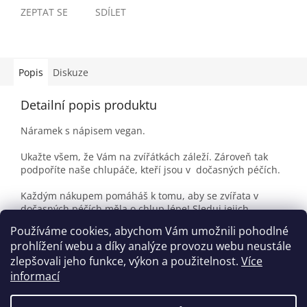
ZEPTAT SE
SDÍLET
Popis
Diskuze
Detailní popis produktu
Náramek s nápisem vegan.
Ukažte všem, že Vám na zvířátkách záleží. Zároveň tak
podpoříte naše chlupáče, kteří jsou v dočasných péčích.
Každým nákupem pomáháš k tomu, aby se zvířata v
dočasných péčích měla o chlup lépe! Sleduj jejich
příběhy na
FaceBooku
a
Instagramu
.
Používáme cookies, abychom Vám umožnili pohodlné
prohlížení webu a díky analýze provozu webu neustále
zlepšovali jeho funkce, výkon a použitelnost.
Více
Z
informací
á
Vytvořil Shoptet
p