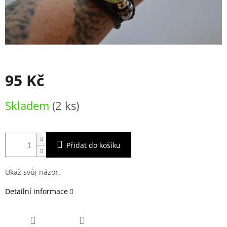
95 Kč
Měrná
Skladem
(2 ks)
cena:
Přidat do košíku
Ukaž svůj názor.
Detailní informace