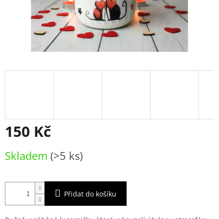
150 Kč
Měrná
Skladem
(>5 ks)
cena:
Přidat do košíku