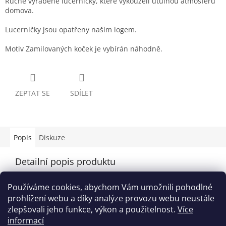
Ručně vyráběné lucerničky, které vykouzelí útulnou atmosféru
domova.
Lucerničky jsou opatřeny naším logem.
Motiv Zamilovaných koček je vybírán náhodně.
ZEPTAT SE
SDÍLET
Popis
Diskuze
Detailní popis produktu
Popis produktu není dostupný
Používáme cookies, abychom Vám umožnili pohodlné
prohlížení webu a díky analýze provozu webu neustále
zlepšovali jeho funkce, výkon a použitelnost.
Více
Z
informací