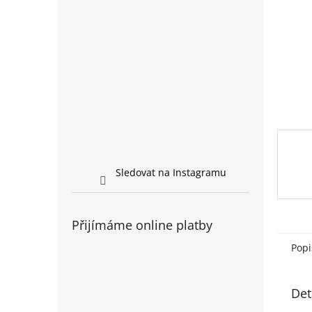
n
e
l
Sledovat na Instagramu
Přijímáme online platby
Popi
Det