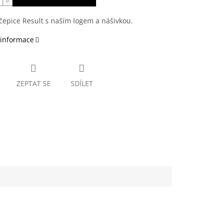
čepice Result s naším logem a nášivkou.
 informace
ZEPTAT SE
SDÍLET