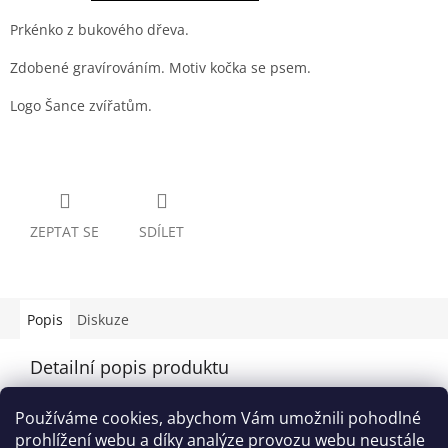
Prkénko z bukového dřeva.
Zdobené gravírováním. Motiv kočka se psem.
Logo Šance zvířatům.
ZEPTAT SE
SDÍLET
Popis
Diskuze
Detailní popis produktu
Popis produktu není dostupný
Používáme cookies, abychom Vám umožnili pohodlné
prohlížení webu a díky analýze provozu webu neustále