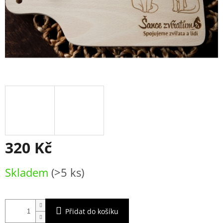
320 Kč
Měrná
Skladem
(>5 ks)
cena:
Přidat do košíku