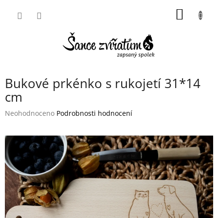
Přejít
NÁKUP
na
obsah
KOŠÍK
Bukové prkénko s rukojetí 31*14
cm
Průměrné
Neohodnoceno
Podrobnosti hodnocení
hodnocení
produktu
je
0,0
z
5
hvězdiček.